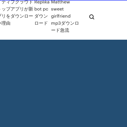
イティブクラウド
Replika
Matthew
トップアプリが新
bot pc
sweet
プリをダウンロー
ダウン
girlfriend
い理由
ロード
mp3ダウンロ
ード急流