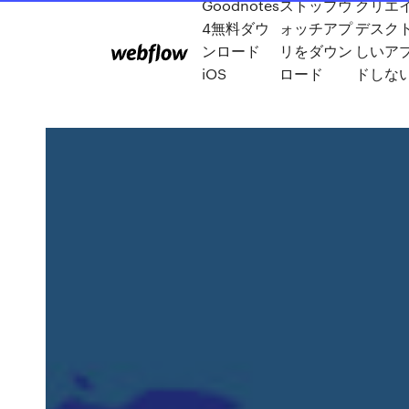
Goodnotes
ストップウ
クリエ
4無料ダウ
ォッチアプ
デスク
ンロード
リをダウン
しいア
iOS
ロード
ドしな