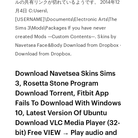
ルの共有リンクが切れているようです。 2014年12
月4日 C:Users\
[USERNAME]\Documents\Electronic Arts\The
Sims 3\Mods\Packages If you have never
created Mods —Custom Contents—. Skins by
Navetsea Face&Body Download from Dropbox ·
Download from Dropbox.
Download Navetsea Skins Sims
3, Rosetta Stone Program
Download Torrent, Fitbit App
Fails To Download With Windows
10, Latest Version Of Ubuntu
Download VLC Media Player (32-
bit) Free VIEW → Play audio and