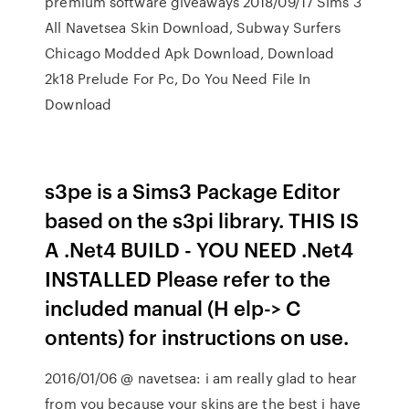
premium software giveaways 2018/09/17 Sims 3
All Navetsea Skin Download, Subway Surfers
Chicago Modded Apk Download, Download
2k18 Prelude For Pc, Do You Need File In
Download
s3pe is a Sims3 Package Editor
based on the s3pi library. THIS IS
A .Net4 BUILD - YOU NEED .Net4
INSTALLED Please refer to the
included manual (H elp-> C
ontents) for instructions on use.
2016/01/06 @ navetsea: i am really glad to hear
from you because your skins are the best i have