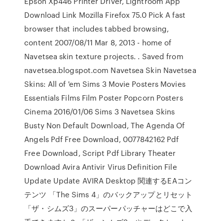
Epson Xp446 Printer Driver, Lightroom App
Download Link Mozilla Firefox 75.0 Pick A fast
browser that includes tabbed browsing,
content 2007/08/11 Mar 8, 2013 - home of
Navetsea skin texture projects. . Saved from
navetsea.blogspot.com Navetsea Skin Navetsea
Skins: All of 'em Sims 3 Movie Posters Movies
Essentials Films Film Poster Popcorn Posters
Cinema 2016/01/06 Sims 3 Navetsea Skins
Busty Non Default Download, The Agenda Of
Angels Pdf Free Download, 0077842162 Pdf
Free Download, Script Pdf Library Theater
Download Avira Antivir Virus Definition File
Update Update AVIRA Desktop 関連するEAコン
テンツ 「The Sims 4」のバックアップとリセット
「ザ・シムズ3」のスーパーパッチャーはどこで入