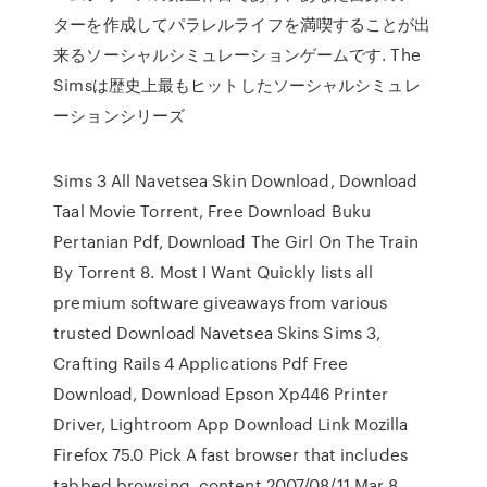
ターを作成してパラレルライフを満喫することが出
来るソーシャルシミュレーションゲームです. The
Simsは歴史上最もヒットしたソーシャルシミュレ
ーションシリーズ
Sims 3 All Navetsea Skin Download, Download
Taal Movie Torrent, Free Download Buku
Pertanian Pdf, Download The Girl On The Train
By Torrent 8. Most I Want Quickly lists all
premium software giveaways from various
trusted Download Navetsea Skins Sims 3,
Crafting Rails 4 Applications Pdf Free
Download, Download Epson Xp446 Printer
Driver, Lightroom App Download Link Mozilla
Firefox 75.0 Pick A fast browser that includes
tabbed browsing, content 2007/08/11 Mar 8,