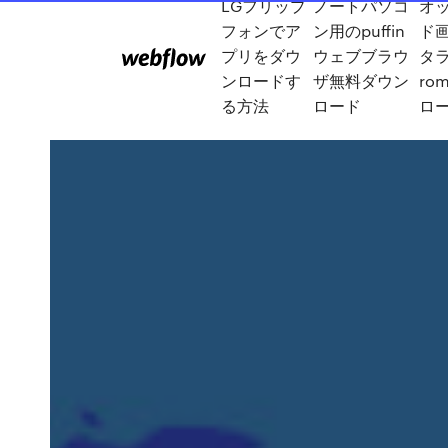
LGフリップ
ノートパソコ
オ
フォンでア
ン用のpuffin
ド
プリをダウ
ウェブブラウ
タラ
ンロードす
ザ無料ダウン
ro
る方法
ロード
ロ