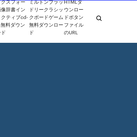
ックスフォー
ミルトンブラッ
HTMLダ
画像辞書イン
ドリークラシッ
ウンロー
クティブcd-
クボードゲーム
ドボタン
m無料ダウン
無料ダウンロー
ファイル
ード
ド
のURL